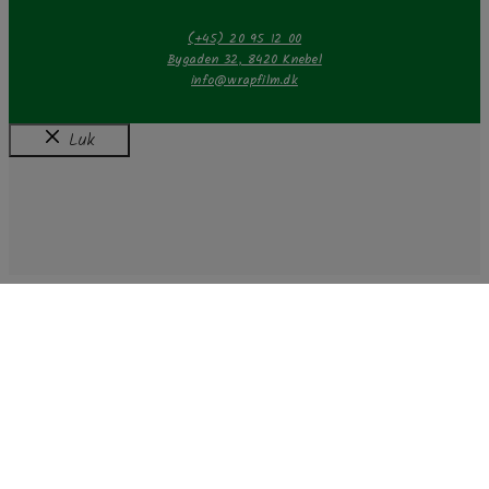
(+45) 20 95 12 00
Bygaden 32, 8420 Knebel
info@wrapfilm.dk
Luk