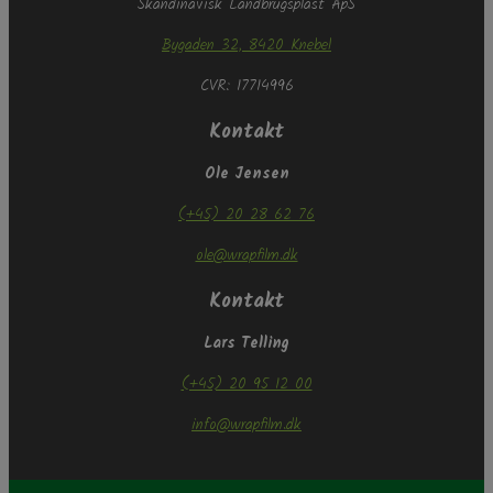
Skandinavisk Landbrugsplast ApS
Bygaden 32, 8420 Knebel
CVR: 17714996
Kontakt
Ole Jensen
(+45) 20 28 62 76
ole@wrapfilm.dk
Kontakt
Lars Telling
(+45) 20 95 12 00
info@wrapfilm.dk