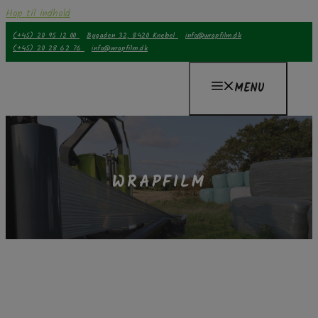
Hop til indhold
(+45) 20 95 12 00
Bygaden 32, 8420 Knebel
info@wrapfilm.dk
(+45) 20 28 62 76
info@wrapfilm.dk
MENU
WRAPFILM