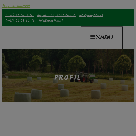
Hop til indhold
(+45) 20 95 12 00
Bygaden 32, 8420 Knebel
info@wrapfilm.dk
(+45) 20 28 62 76
info@wrapfilm.dk
MENU
PROFIL