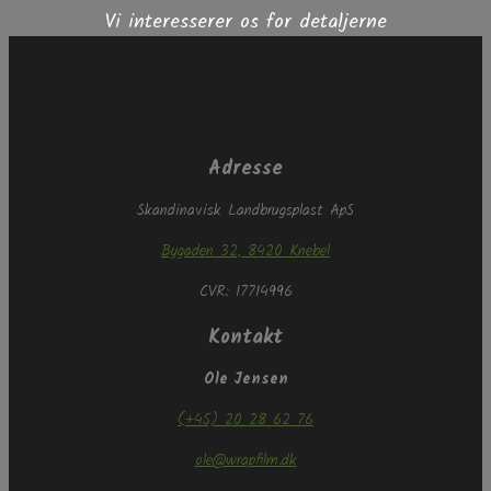
Vi interesserer os for detaljerne
Adresse
Skandinavisk Landbrugsplast ApS
Bygaden 32, 8420 Knebel
CVR: 17714996
Kontakt
Ole Jensen
(+45) 20 28 62 76
ole@wrapfilm.dk