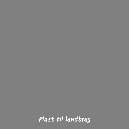
Vil du høre mere?
Udfyld formularen og vi kontakter dig hurtigst
muligt.
GÅ TIL KONTAKT
Plast til landbrug